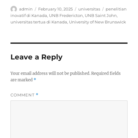
Author
Posted
Categories
Tags
admin
February 10, 2025
universitas
penelitian
on
inovatif di Kanada
,
UNB Fredericton
,
UNB Saint John
,
universitas tertua di Kanada
,
University of New Brunswick
Leave a Reply
Your email address will not be published.
Required fields
are marked
*
COMMENT
*