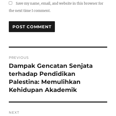
Save my name, email, and website in this browser for
the next time I comment.
Post
PREVIOUS
navigation
Dampak Gencatan Senjata
Previous
post:
terhadap Pendidikan
Palestina: Memulihkan
Kehidupan Akademik
NEXT