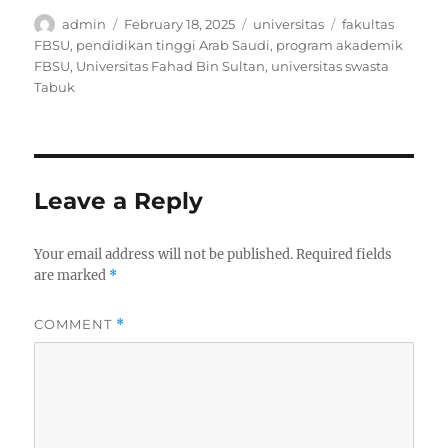
Author
Posted
Categories
Tags
admin
February 18, 2025
universitas
fakultas
on
FBSU
,
pendidikan tinggi Arab Saudi
,
program akademik
FBSU
,
Universitas Fahad Bin Sultan
,
universitas swasta
Tabuk
Leave a Reply
Your email address will not be published.
Required fields
are marked
*
COMMENT
*