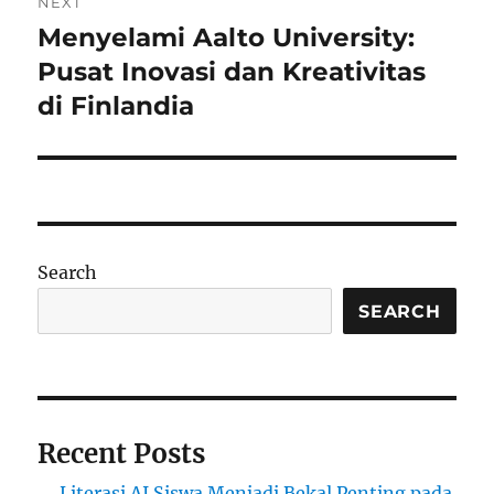
NEXT
Menyelami Aalto University:
Next
post:
Pusat Inovasi dan Kreativitas
di Finlandia
Search
SEARCH
Recent Posts
Literasi AI Siswa Menjadi Bekal Penting pada