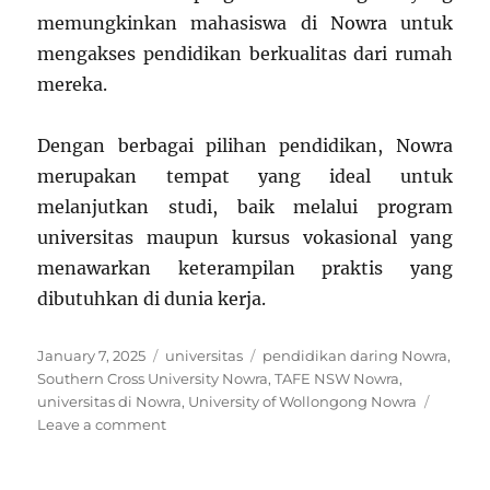
memungkinkan mahasiswa di Nowra untuk
mengakses pendidikan berkualitas dari rumah
mereka.
Dengan berbagai pilihan pendidikan, Nowra
merupakan tempat yang ideal untuk
melanjutkan studi, baik melalui program
universitas maupun kursus vokasional yang
menawarkan keterampilan praktis yang
dibutuhkan di dunia kerja.
Posted
Categories
Tags
January 7, 2025
universitas
pendidikan daring Nowra
,
on
Southern Cross University Nowra
,
TAFE NSW Nowra
,
universitas di Nowra
,
University of Wollongong Nowra
on
Leave a comment
5
Universitas