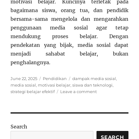
motivasi belajar. Kuncinya terletak pada
bagaimana siswa, orang tua, dan pendidik
bersama-sama mengelola dan mengarahkan
penggunaan media sosial agar tetap
mendukung proses belajar. Dengan
pendekatan yang bijak, media sosial dapat
menjadi sahabat belajar, bukan
penghalangnya.
Posted
Categories
Tags
June 22, 2025
Pendidikan
dampak media sosial
,
on
media sosial
,
motivasi belajar
,
siswa dan teknologi
,
on
strategi belajar efektif
Leave a comment
Pengaruh
Media
Sosial
terhadap
Motivasi
Search
Belajar
Siswa
SEARCH