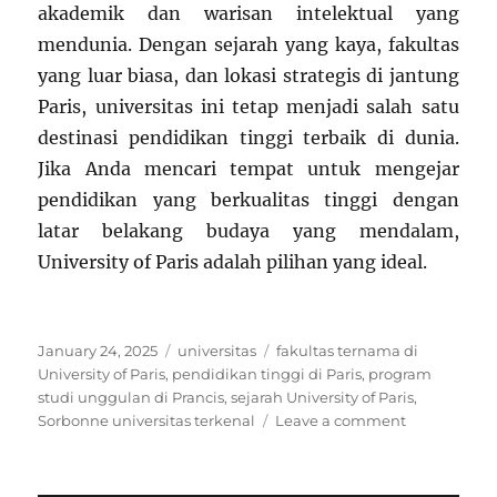
akademik dan warisan intelektual yang
mendunia. Dengan sejarah yang kaya, fakultas
yang luar biasa, dan lokasi strategis di jantung
Paris, universitas ini tetap menjadi salah satu
destinasi pendidikan tinggi terbaik di dunia.
Jika Anda mencari tempat untuk mengejar
pendidikan yang berkualitas tinggi dengan
latar belakang budaya yang mendalam,
University of Paris adalah pilihan yang ideal.
Posted
Categories
Tags
January 24, 2025
universitas
fakultas ternama di
on
University of Paris
,
pendidikan tinggi di Paris
,
program
studi unggulan di Prancis
,
sejarah University of Paris
,
on
Sorbonne universitas terkenal
Leave a comment
University
of
Paris: