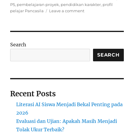
on
P5
,
pembelajaran proyek
,
pendidikan karakter
,
profil
on
pelajar Pancasila
Leave a comment
Inovasi
Pendidikan
Indonesia:
Pembelajaran
Berbasis
Search
Proyek
P5
SEARCH
untuk
Pembentukan
Karakter
Recent Posts
Literasi AI Siswa Menjadi Bekal Penting pada
2026
Evaluasi dan Ujian: Apakah Masih Menjadi
Tolak Ukur Terbaik?