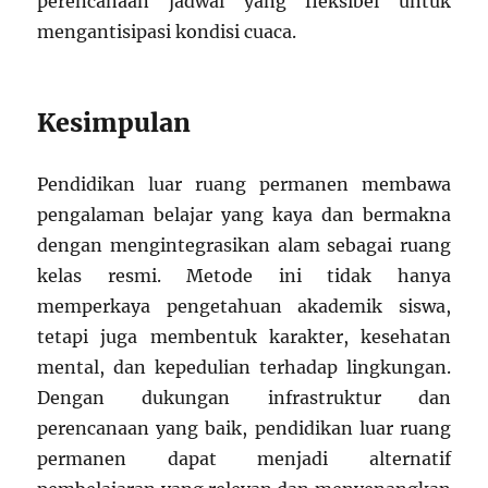
perencanaan jadwal yang fleksibel untuk
mengantisipasi kondisi cuaca.
Kesimpulan
Pendidikan luar ruang permanen membawa
pengalaman belajar yang kaya dan bermakna
dengan mengintegrasikan alam sebagai ruang
kelas resmi. Metode ini tidak hanya
memperkaya pengetahuan akademik siswa,
tetapi juga membentuk karakter, kesehatan
mental, dan kepedulian terhadap lingkungan.
Dengan dukungan infrastruktur dan
perencanaan yang baik, pendidikan luar ruang
permanen dapat menjadi alternatif