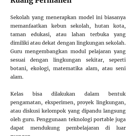
Ruang Permanen
Sekolah yang menerapkan model ini biasanya
memanfaatkan kebun sekolah, hutan kota,
taman edukasi, atau lahan terbuka yang
dimiliki atau dekat dengan lingkungan sekolah.
Guru mengembangkan modul pelajaran yang
sesuai dengan lingkungan sekitar, seperti
botani, ekologi, matematika alam, atau seni
alam.
Kelas bisa dilakukan dalam bentuk
pengamatan, eksperimen, proyek lingkungan,
atau diskusi kelompok yang dipandu langsung
oleh guru. Penggunaan teknologi portable juga
dapat mendukung pembelajaran di luar