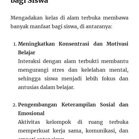
bagi Siswa
Mengadakan kelas di alam terbuka membawa
banyak manfaat bagi siswa, di antaranya:
Meningkatkan Konsentrasi dan Motivasi
Belajar
Interaksi dengan alam terbukti membantu
mengurangi stres dan kelelahan mental,
sehingga siswa menjadi lebih fokus dan
antusias dalam belajar.
Pengembangan Keterampilan Sosial dan
Emosional
Aktivitas kelompok di ruang terbuka
memperkuat kerja sama, komunikasi, dan