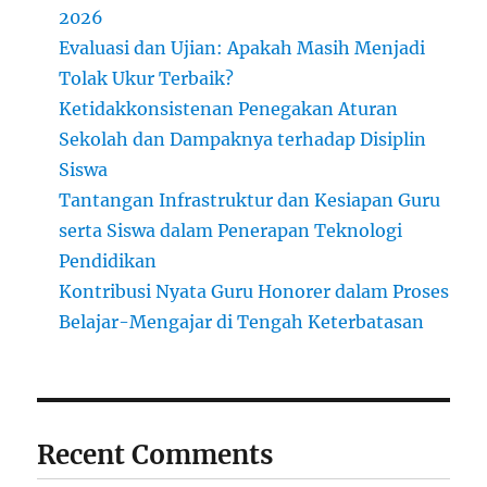
2026
Evaluasi dan Ujian: Apakah Masih Menjadi
Tolak Ukur Terbaik?
Ketidakkonsistenan Penegakan Aturan
Sekolah dan Dampaknya terhadap Disiplin
Siswa
Tantangan Infrastruktur dan Kesiapan Guru
serta Siswa dalam Penerapan Teknologi
Pendidikan
Kontribusi Nyata Guru Honorer dalam Proses
Belajar-Mengajar di Tengah Keterbatasan
Recent Comments