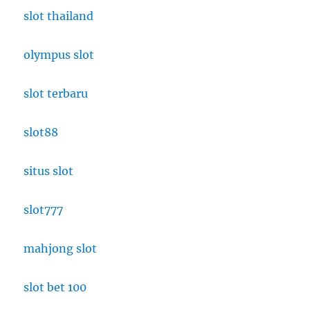
slot thailand
olympus slot
slot terbaru
slot88
situs slot
slot777
mahjong slot
slot bet 100