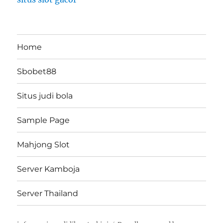
Home
Sbobet88
Situs judi bola
Sample Page
Mahjong Slot
Server Kamboja
Server Thailand