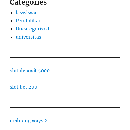
Categories
beasiswa
Pendidikan
Uncategorized
universitas
slot deposit 5000
slot bet 200
mahjong ways 2