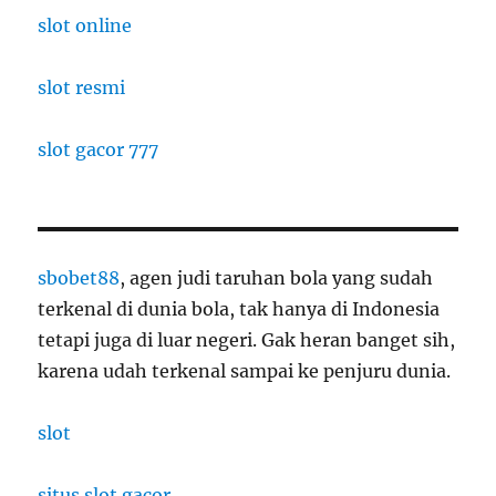
slot online
slot resmi
slot gacor 777
sbobet88
, agen judi taruhan bola yang sudah
terkenal di dunia bola, tak hanya di Indonesia
tetapi juga di luar negeri. Gak heran banget sih,
karena udah terkenal sampai ke penjuru dunia.
slot
situs slot gacor