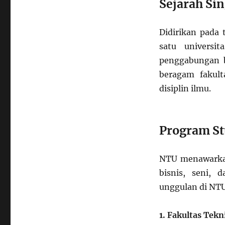
Sejarah Si
Technological
University
(NTU):
Didirikan pada
Universitas
satu universi
Terbaik
penggabungan b
beragam fakult
disiplin ilmu.
Program St
NTU menawarkan
bisnis, seni, 
unggulan di NTU
1. Fakultas Tekn