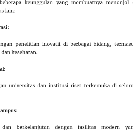
beberapa keunggulan yang membuatnya menonjol 
s lain:
asi:
ngan penelitian inovatif di berbagai bidang, termas
, dan kesehatan.
al:
n universitas dan institusi riset terkemuka di selur
Kampus:
dan berkelanjutan dengan fasilitas modern ya