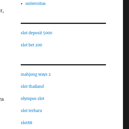
universitas
r,
slot deposit 5000
slot bet 200
mahjong ways 2
slot thailand
olympus slot
ra
slot terbaru
slot88