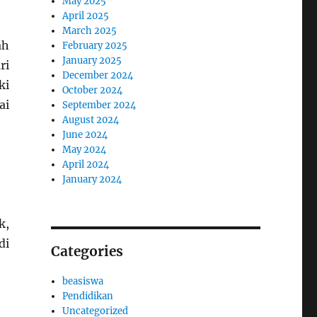
May 2025
April 2025
March 2025
ah
February 2025
January 2025
ri
December 2024
ki
October 2024
ai
September 2024
August 2024
June 2024
May 2024
April 2024
January 2024
k,
di
Categories
beasiswa
Pendidikan
Uncategorized