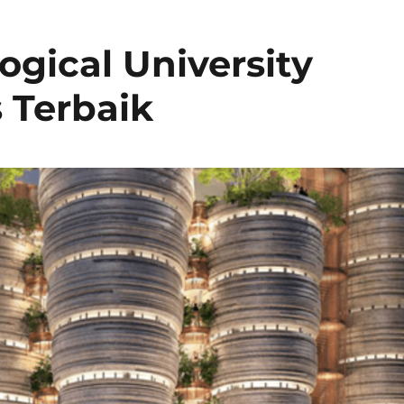
gical University
s Terbaik