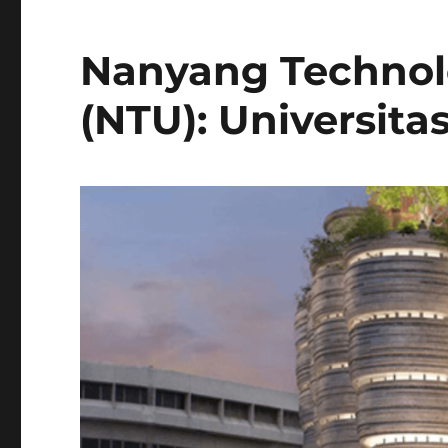
Nanyang Technolo
(NTU): Universita