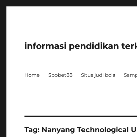
informasi pendidikan ter
Home
Sbobet88
Situs judi bola
Samp
Tag:
Nanyang Technological Un