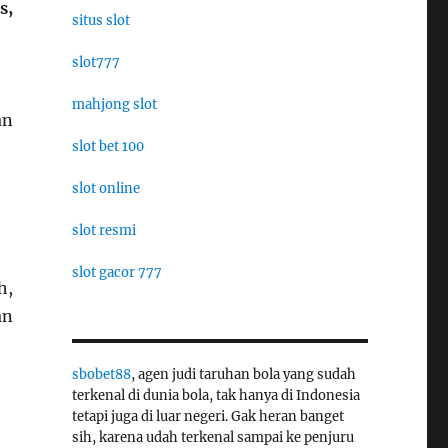
s,
situs slot
slot777
mahjong slot
an
slot bet 100
slot online
slot resmi
slot gacor 777
h,
an
sbobet88
, agen judi taruhan bola yang sudah
terkenal di dunia bola, tak hanya di Indonesia
tetapi juga di luar negeri. Gak heran banget
sih, karena udah terkenal sampai ke penjuru