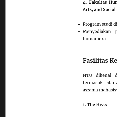
4. Fakultas Hum
Arts, and Social
Program studi di 
Menyediakan p
humaniora.
Fasilitas K
NTU dikenal d
termasuk labor
asrama mahasisw
1. The Hive: