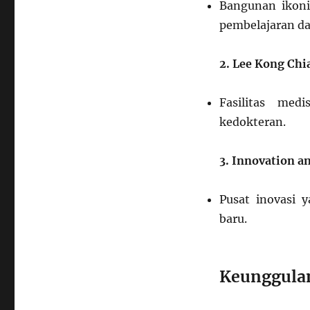
Bangunan ikoni
pembelajaran da
2. Lee Kong Chi
Fasilitas med
kedokteran.
3. Innovation a
Pusat inovasi
baru.
Keunggula