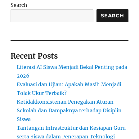
South
Search
Wales
(UNSW
SEARCH
Sydney):
Pusat
Pendidikan
dan
Penelitian
Recent Posts
Berkualitas
Tinggi
Literasi AI Siswa Menjadi Bekal Penting pada
di
Australia
2026
Evaluasi dan Ujian: Apakah Masih Menjadi
Tolak Ukur Terbaik?
Ketidakkonsistenan Penegakan Aturan
Sekolah dan Dampaknya terhadap Disiplin
Siswa
Tantangan Infrastruktur dan Kesiapan Guru
serta Siswa dalam Penerapan Teknologi