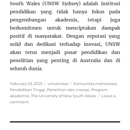
South Wales (UNSW Sydney) adalah institusi
pendidikan yang tidak hanya fokus pada
pengembangan akademis, tetapi juga
berkomitmen untuk menciptakan dampak
positif di masyarakat. Dengan reputasi yang
solid dan dedikasi terhadap inovasi, UNSW
akan terus menjadi pusat pendidikan dan
penelitian yang penting di Australia dan di
seluruh dunia.
Posted
Categories
Tags
February 23, 2025
universitas
Komunitas mahasiswa
,
on
Pendidikan Tinggi
,
Penelitian dan inovasi
,
Program
akademik
,
The University of New South Wales
Leave a
on
comment
The
University
of
New