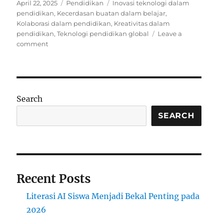
Posted
Categories
Tags
April 22, 2025
Pendidikan
Inovasi teknologi dalam
on
pendidikan
,
Kecerdasan buatan dalam belajar
,
Kolaborasi dalam pendidikan
,
Kreativitas dalam
pendidikan
,
Teknologi pendidikan global
Leave a
on
comment
Teknologi
Pendidikan
Global:
Antara
Kolaborasi,
Search
Kreativitas,
dan
SEARCH
Kecerdasan
Buatan
Recent Posts
Literasi AI Siswa Menjadi Bekal Penting pada
2026