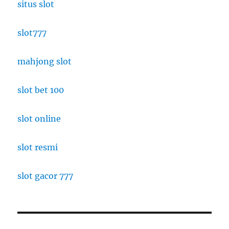
situs slot
slot777
mahjong slot
slot bet 100
slot online
slot resmi
slot gacor 777