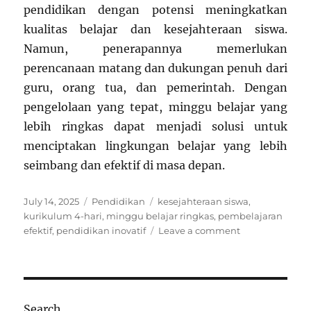
pendidikan dengan potensi meningkatkan
kualitas belajar dan kesejahteraan siswa.
Namun, penerapannya memerlukan
perencanaan matang dan dukungan penuh dari
guru, orang tua, dan pemerintah. Dengan
pengelolaan yang tepat, minggu belajar yang
lebih ringkas dapat menjadi solusi untuk
menciptakan lingkungan belajar yang lebih
seimbang dan efektif di masa depan.
Posted
Categories
Tags
July 14, 2025
Pendidikan
kesejahteraan siswa
,
on
kurikulum 4-hari
,
minggu belajar ringkas
,
pembelajaran
on
efektif
,
pendidikan inovatif
Leave a comment
Kurikulum
4-
Hari:
Menguji
Efektivitas
Search