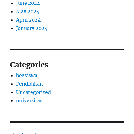
June 2024
May 2024
April 2024
January 2024
Categories
beasiswa
Pendidikan
Uncategorized
universitas