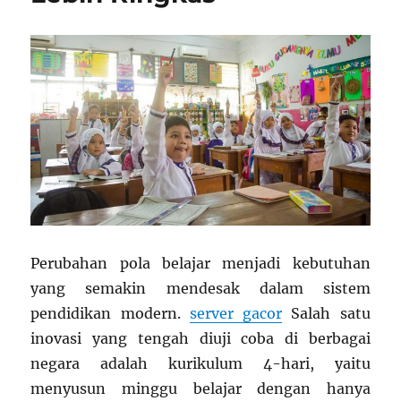
Perubahan pola belajar menjadi kebutuhan
yang semakin mendesak dalam sistem
pendidikan modern.
server gacor
Salah satu
inovasi yang tengah diuji coba di berbagai
negara adalah kurikulum 4-hari, yaitu
menyusun minggu belajar dengan hanya