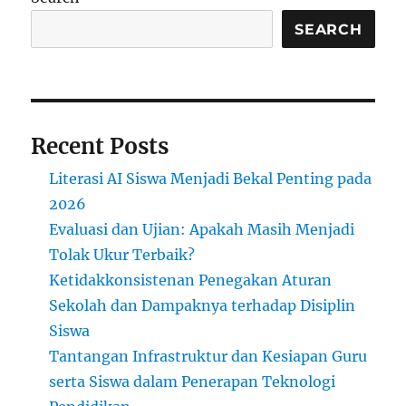
Minggu
Belajar
SEARCH
yang
Lebih
Ringkas
Recent Posts
Literasi AI Siswa Menjadi Bekal Penting pada
2026
Evaluasi dan Ujian: Apakah Masih Menjadi
Tolak Ukur Terbaik?
Ketidakkonsistenan Penegakan Aturan
Sekolah dan Dampaknya terhadap Disiplin
Siswa
Tantangan Infrastruktur dan Kesiapan Guru
serta Siswa dalam Penerapan Teknologi