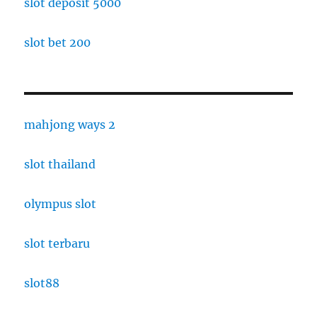
slot deposit 5000
slot bet 200
mahjong ways 2
slot thailand
olympus slot
slot terbaru
slot88