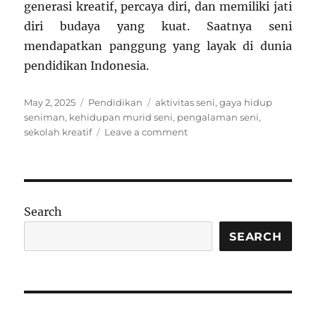
generasi kreatif, percaya diri, dan memiliki jati
diri budaya yang kuat. Saatnya seni
mendapatkan panggung yang layak di dunia
pendidikan Indonesia.
Posted
Categories
Tags
May 2, 2025
Pendidikan
aktivitas seni
,
gaya hidup
on
seniman
,
kehidupan murid seni
,
pengalaman seni
,
on
sekolah kreatif
Leave a comment
Pendidikan
Seni
di
Indonesia:
Apakah
Search
Sudah
Mendukung
SEARCH
Potensi
Anak
Bangsa?