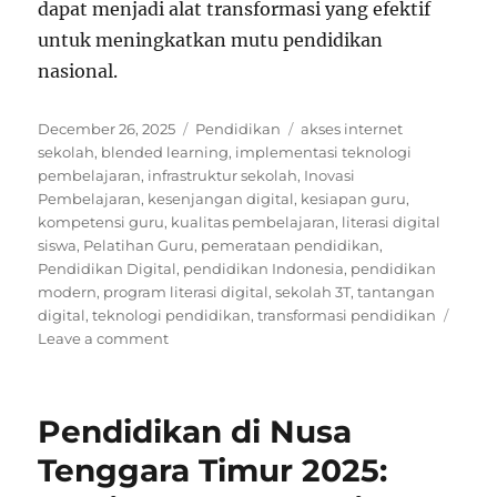
dapat menjadi alat transformasi yang efektif
untuk meningkatkan mutu pendidikan
nasional.
Posted
Categories
Tags
December 26, 2025
Pendidikan
akses internet
on
sekolah
,
blended learning
,
implementasi teknologi
pembelajaran
,
infrastruktur sekolah
,
Inovasi
Pembelajaran
,
kesenjangan digital
,
kesiapan guru
,
kompetensi guru
,
kualitas pembelajaran
,
literasi digital
siswa
,
Pelatihan Guru
,
pemerataan pendidikan
,
Pendidikan Digital
,
pendidikan Indonesia
,
pendidikan
modern
,
program literasi digital
,
sekolah 3T
,
tantangan
digital
,
teknologi pendidikan
,
transformasi pendidikan
on
Leave a comment
Tantangan
Infrastruktur
dan
Pendidikan di Nusa
Kesiapan
Guru
Tenggara Timur 2025:
serta