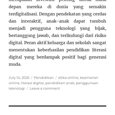
depan mereka di dunia yang semakin
terdigitalisasi. Dengan pendekatan yang cerdas
dan interaktif, anak-anak dapat tumbuh
menjadi pengguna teknologi yang bijak,
bertanggung jawab, dan terlindungi dari risiko
digital. Peran aktif keluarga dan sekolah sangat
menentukan keberhasilan pendidikan literasi
digital yang berdampak positif bagi generasi
muda.
Posted
Categories
Tags
July 14, 2025
Pendidikan
etika online
,
keamanan
on
online
,
literasi digital
,
pendidikan anak
,
penggunaan
on
teknologi
Leave a comment
Literasi
Digital
Anak:
Cara
Cerdas