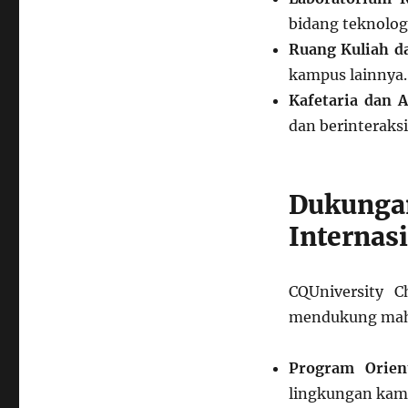
bidang teknologi
Ruang Kuliah d
kampus lainnya.
Kafetaria dan A
dan berinteraksi 
Dukun
Internas
CQUniversity 
mendukung maha
Program Orien
lingkungan kamp