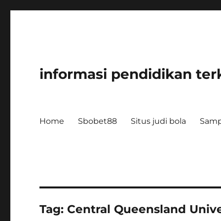
informasi pendidikan ter
Home
Sbobet88
Situs judi bola
Samp
Tag:
Central Queensland Unive