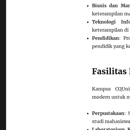
Bisnis dan Ma
keterampilan ma
Teknologi Inf
keterampilan di 
Pendidikan
: P
pendidik yang k
Fasilita
Kampus CQUniv
modern untuk me
Perpustakaan
: 
studi mahasiswa
Laboratorium 