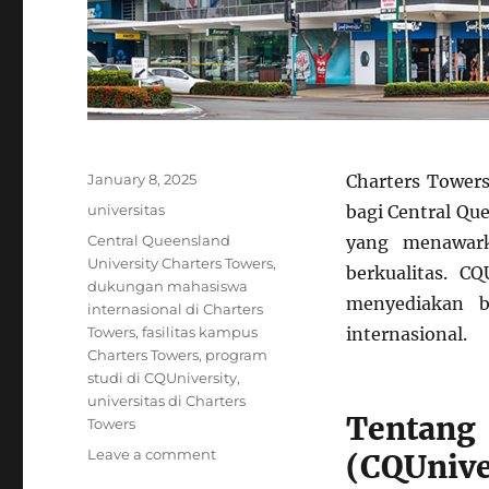
Posted
January 8, 2025
Charters Towers
on
Categories
universitas
bagi Central Qu
Tags
Central Queensland
yang menawar
University Charters Towers
,
berkualitas. C
dukungan mahasiswa
menyediakan b
internasional di Charters
Towers
,
fasilitas kampus
internasional.
Charters Towers
,
program
studi di CQUniversity
,
universitas di Charters
Tentang 
Towers
on
Leave a comment
(CQUnive
Central