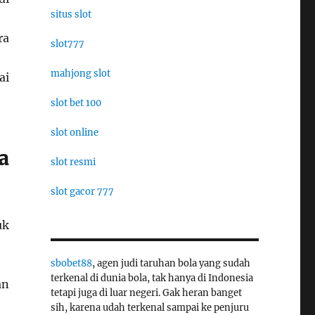
situs slot
ra
slot777
mahjong slot
ai
slot bet 100
slot online
a
slot resmi
slot gacor 777
uk
sbobet88
, agen judi taruhan bola yang sudah
terkenal di dunia bola, tak hanya di Indonesia
an
tetapi juga di luar negeri. Gak heran banget
sih, karena udah terkenal sampai ke penjuru