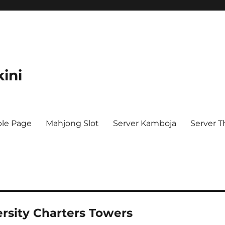
kini
le Page
Mahjong Slot
Server Kamboja
Server T
rsity Charters Towers