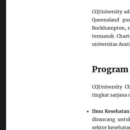
Queensland
University
CQUniversity ad
Terbaik
Queensland pu
di
Charters
Rockhampton, na
Towers
termasuk Chart
universitas Aust
Program 
CQUniversity C
tingkat sarjana 
Ilmu Kesehatan
dirancang unt
sektor kesehata