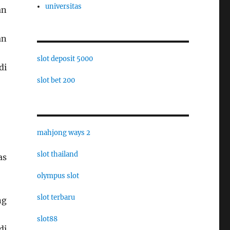
universitas
an
an
slot deposit 5000
di
slot bet 200
mahjong ways 2
slot thailand
as
olympus slot
slot terbaru
ng
slot88
di