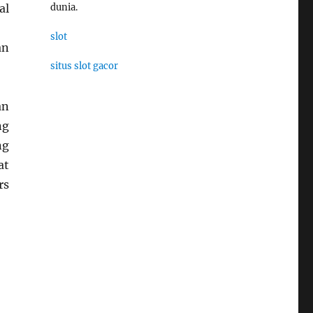
dunia.
al
slot
an
situs slot gacor
an
ng
ng
at
rs