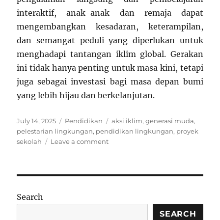
interaktif, anak-anak dan remaja dapat
mengembangkan kesadaran, keterampilan,
dan semangat peduli yang diperlukan untuk
menghadapi tantangan iklim global. Gerakan
ini tidak hanya penting untuk masa kini, tetapi
juga sebagai investasi bagi masa depan bumi
yang lebih hijau dan berkelanjutan.
Posted
Categories
Tags
July 14, 2025
Pendidikan
aksi iklim
,
generasi muda
,
on
pelestarian lingkungan
,
pendidikan lingkungan
,
proyek
on
sekolah
Leave a comment
Proyek
Aksi
Iklim:
Mendidik
Generasi
Search
Muda
Lewat
SEARCH