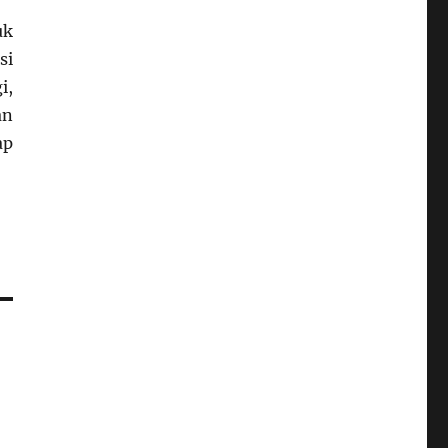
uk
si
i,
an
ap