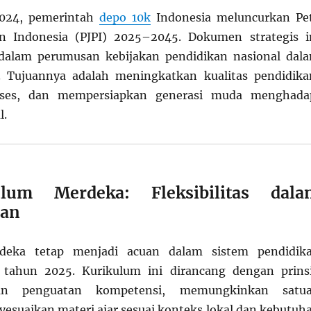
2024, pemerintah
depo 10k
Indonesia meluncurkan Pe
an Indonesia (PJPI) 2025–2045. Dokumen strategis i
dalam perumusan kebijakan pendidikan nasional dal
. Tujuannya adalah meningkatkan kualitas pendidika
ses, dan mempersiapkan generasi muda menghada
l.
lum Merdeka: Fleksibilitas dala
ran
deka tetap menjadi acuan dalam sistem pendidik
 tahun 2025. Kurikulum ini dirancang dengan prins
 dan penguatan kompetensi, memungkinkan satu
esuaikan materi ajar sesuai konteks lokal dan kebutuh