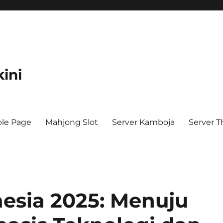
kini
le Page
Mahjong Slot
Server Kamboja
Server T
esia 2025: Menuju