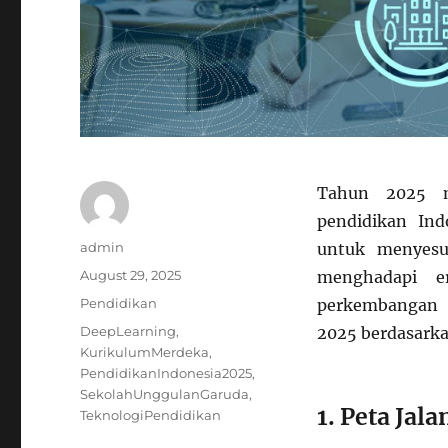
Tahun 2025 m
pendidikan Ind
Author
admin
untuk menyesu
Posted
August 29, 2025
menghadapi er
on
Categories
Pendidikan
perkembangan t
Tags
DeepLearning
,
2025 berdasarka
KurikulumMerdeka
,
PendidikanIndonesia2025
,
SekolahUnggulanGaruda
,
1. Peta Ja
TeknologiPendidikan