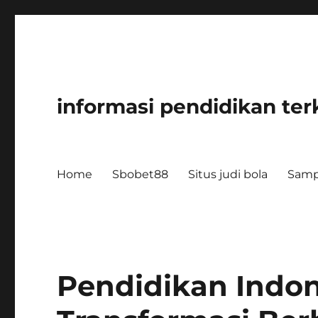
informasi pendidikan ter
Home
Sbobet88
Situs judi bola
Samp
Pendidikan Indon