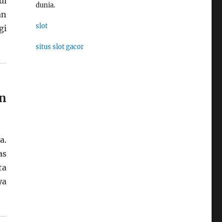
ui
dunia.
an
slot
gi
situs slot gacor
n
a.
as
ta
ya