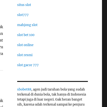
situs slot
slot777
mahjong slot
uk
an
slot bet 100
at
slot online
ru
ra
slot resmi
slot gacor 777
sbobet88
, agen judi taruhan bola yang sudah
terkenal di dunia bola, tak hanya di Indonesia
tetapi juga di luar negeri. Gak heran banget
uk
sih, karena udah terkenal sampai ke penjuru