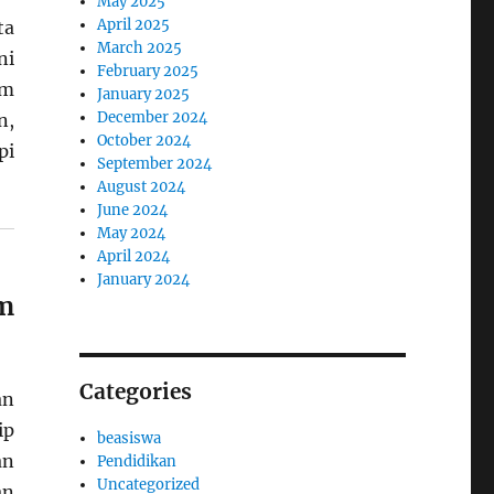
May 2025
April 2025
ta
March 2025
ni
February 2025
am
January 2025
December 2024
n,
October 2024
pi
September 2024
August 2024
June 2024
May 2024
April 2024
January 2024
m
Categories
an
ip
beasiswa
an
Pendidikan
Uncategorized
an