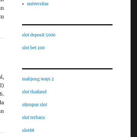
universitas
an
um
slot deposit 5000
slot bet 200
l,
mahjong ways 2
I)
slot thailand
6.
da
olympus slot
an
slot terbaru
slot88